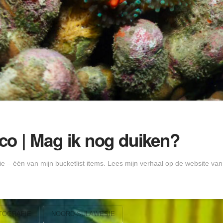
co | Mag ik nog duiken?
 – één van mijn bucketlist items. Lees mijn verhaal op de website van 
TOGRAFIE
NOORD-SULAWESIE