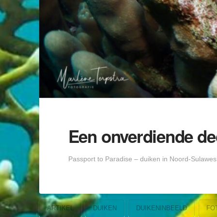
Een onverdiende de
Passport to Paradise – duiken in Noord-Sulawesie
ARTIKEL
DUIKEN
DUIKENINBEELD
FO