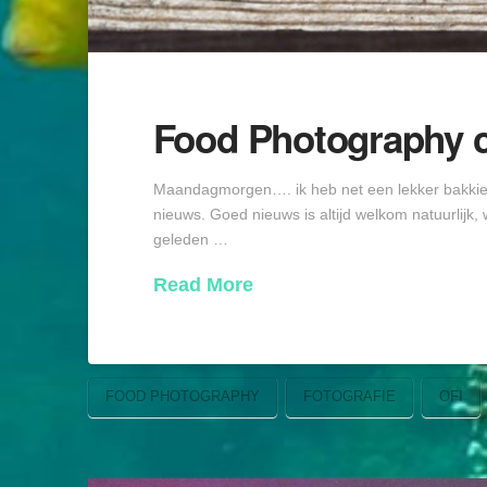
Food Photography con
Maandagmorgen…. ik heb net een lekker bakkie k
nieuws. Goed nieuws is altijd welkom natuurlijk,
geleden …
Read More
FOOD PHOTOGRAPHY
FOTOGRAFIE
OFI