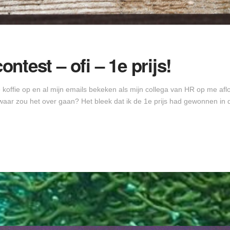
test – ofi – 1e prijs!
offie op en al mijn emails bekeken als mijn collega van HR op me aflo
 waar zou het over gaan? Het bleek dat ik de 1e prijs had gewonnen in 