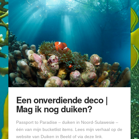
Een onverdiende deco |
Mag ik nog duiken?
Passport to Paradise – duiken in Noord-Sulawesie –
één van mijn bucketlist items. Lees mijn verhaal op de
website van Duiken in Beeld of via deze link.