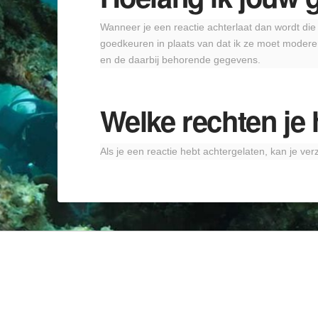
Wanneer je een reactie achterlaat dan wordt di
goedkeuren in plaats van dat ik ze moet moderer
en de daarbij behorende gegevens.
Welke rechten je 
Als je een reactie hebt achtergelaten, kan je ver