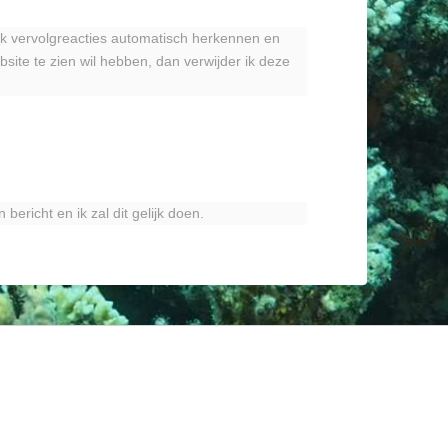
ik vervolgreacties automatisch herkennen en
site te zien wil hebben, dan verwijder ik deze
bericht en ik zal dit gelijk doen.