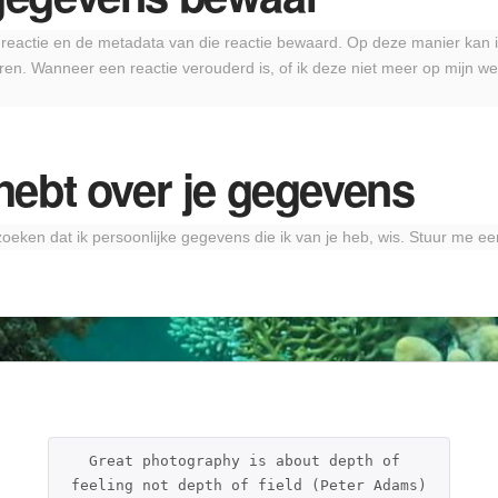
e reactie en de metadata van die reactie bewaard. Op deze manier kan 
en. Wanneer een reactie verouderd is, of ik deze niet meer op mijn web
hebt over je gegevens
zoeken dat ik persoonlijke gegevens die ik van je heb, wis. Stuur me een 
Great photography is about depth of 
feeling not depth of field (Peter Adams)