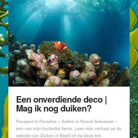
Een onverdiende deco |
Mag ik nog duiken?
Passport to Paradise – duiken in Noord-Sulawesie –
één van mijn bucketlist items. Lees mijn verhaal op de
website van Duiken in Beeld of via deze link.