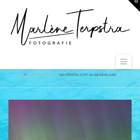
T
t
W
Nav
HOME
BERICHTEN
NOORDERLICHT IN NEDERLAND