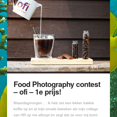
Food Photography contest
– ofi – 1e prijs!
Maandagmorgen…. ik heb net een lekker bakkie
koffie op en al mijn emails bekeken als mijn collega
van HR op me afloopt en zegt dat ze voor mij komt