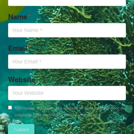
*
Name
*
Email
Website
Mijn naam, e-mail en site opslaan in deze browser voor de
volgende keer wanneer ik een reactie plaats.