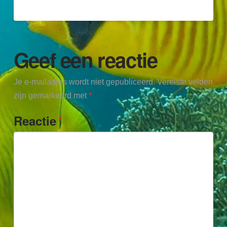
Geef een reactie
Je e-mailadres wordt niet gepubliceerd.
Vereiste velden
zijn gemarkeerd met
*
*
Reactie