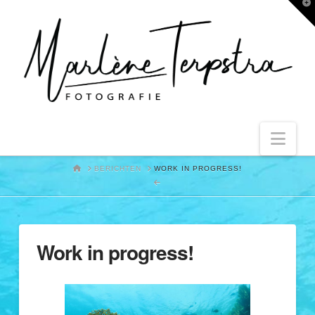
T
t
W
Nav
HOME
BERICHTEN
WORK IN PROGRESS!
Work in progress!